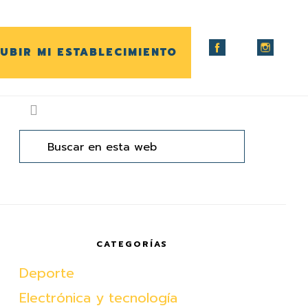
UBIR MI ESTABLECIMIENTO
arra
ateral
Buscar
en
rincipal
esta
web
CATEGORÍAS
Deporte
Electrónica y tecnología