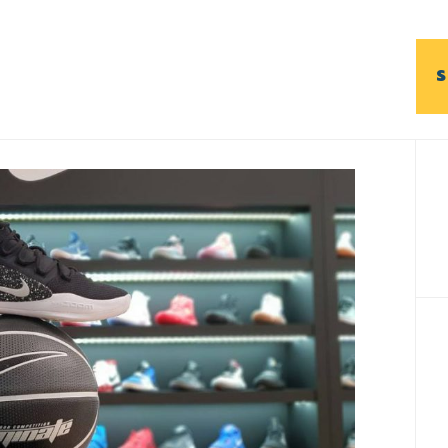
S
B
l
p