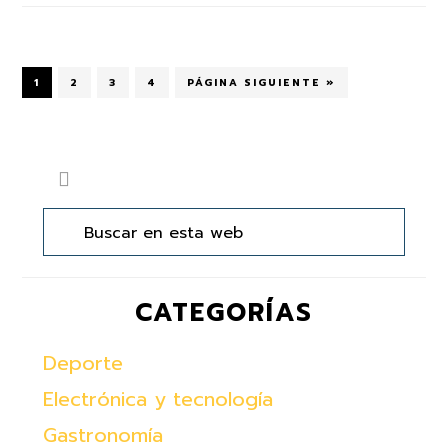
PÁGINA
1
PÁGINA
2
PÁGINA
3
PÁGINA
4
IR
PÁGINA SIGUIENTE »
A
LA
Barra
Buscar
lateral
en
principal
esta
web
CATEGORÍAS
Deporte
Electrónica y tecnología
Gastronomía