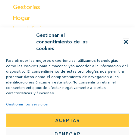
Gestorías
Hogar
Inmobiliaria
Gestionar el
Moda
consentimiento de las
cookies
Ocio
Otras
Para ofrecer las mejores experiencias, utilizamos tecnologías
como las cookies para almacenar y/o acceder a la información del
Peques
dispositivo. El consentimiento de estas tecnologías nos permitirá
procesar datos como el comportamiento de navegación o las
Regalos
identificaciones únicas en este sitio. No consentir o retirar el
consentimiento, puede afectar negativamente a ciertas
Salud y belleza
características y funciones.
Tiendas
Gestionar los servicios
ACEPTAR
AVISO LEGAL
POLÍTICA DE PRIVACIDAD
DENEGAR