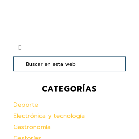
Barra
Buscar
lateral
en
principal
esta
web
CATEGORÍAS
Deporte
Electrónica y tecnología
Gastronomía
Gestorías