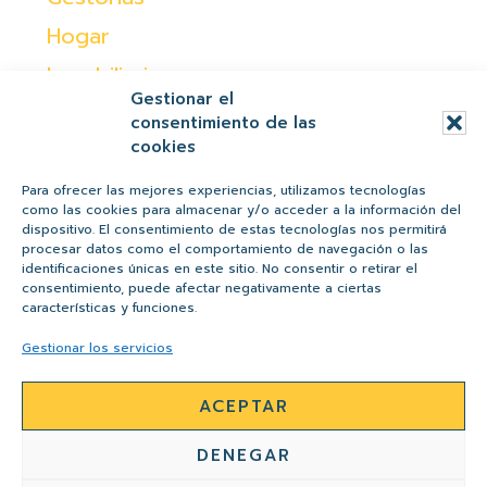
Hogar
Inmobiliaria
Gestionar el
Moda
consentimiento de las
cookies
Ocio
Otras
Para ofrecer las mejores experiencias, utilizamos tecnologías
como las cookies para almacenar y/o acceder a la información del
Peques
dispositivo. El consentimiento de estas tecnologías nos permitirá
procesar datos como el comportamiento de navegación o las
Regalos
identificaciones únicas en este sitio. No consentir o retirar el
consentimiento, puede afectar negativamente a ciertas
Salud y belleza
características y funciones.
Tiendas
Gestionar los servicios
ACEPTAR
AVISO LEGAL
POLÍTICA DE PRIVACIDAD
DENEGAR
POLÍTICA DE COOKIES
CONTACTO