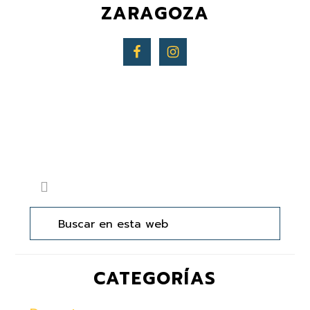
ZARAGOZA
Barra
Buscar
lateral
en
principal
esta
web
CATEGORÍAS