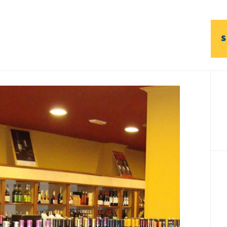
S
B
l
p