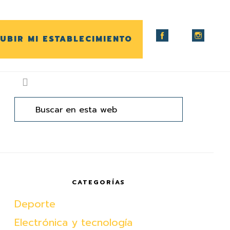
UBIR MI ESTABLECIMIENTO
arra
ateral
Buscar
en
rincipal
esta
web
CATEGORÍAS
Deporte
Electrónica y tecnología