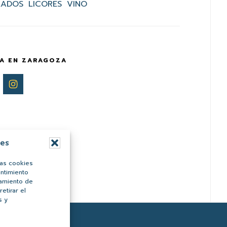
LADOS
LICORES
VINO
A EN ZARAGOZA
ies
las cookies
entimiento
tamiento de
etirar el
s y