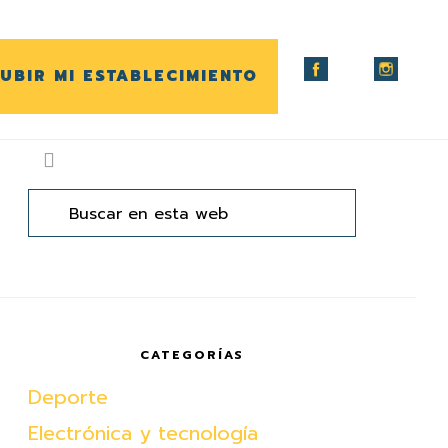
UBIR MI ESTABLECIMIENTO
arra
ateral
Buscar
en
rincipal
esta
web
CATEGORÍAS
Deporte
Electrónica y tecnología