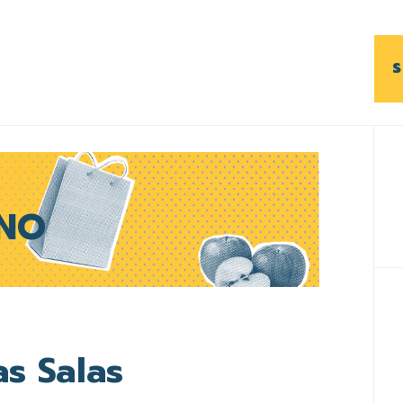
S
B
l
p
NO
s Salas