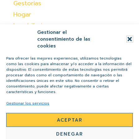
Gestorías
Hogar
Inmobiliaria
Gestionar el
Moda
consentimiento de las
cookies
Ocio
Otras
Para ofrecer las mejores experiencias, utilizamos tecnologías
como las cookies para almacenar y/o acceder a la información del
Peques
dispositivo. El consentimiento de estas tecnologías nos permitirá
procesar datos como el comportamiento de navegación o las
Regalos
identificaciones únicas en este sitio. No consentir o retirar el
consentimiento, puede afectar negativamente a ciertas
Salud y belleza
características y funciones.
Tiendas
Gestionar los servicios
ACEPTAR
AVISO LEGAL
POLÍTICA DE PRIVACIDAD
DENEGAR
POLÍTICA DE COOKIES
CONTACTO