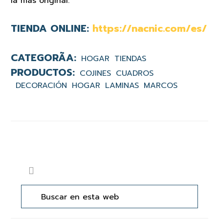
la más original.
TIENDA ONLINE:
https://nacnic.com/es/
HOGAR
TIENDAS
COJINES
CUADROS
DECORACIÓN
HOGAR
LAMINAS
MARCOS
Barra
Buscar
lateral
en
principal
esta
web