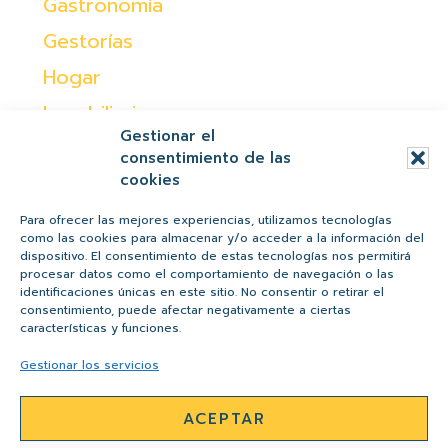
Gastronomía
Gestorías
Hogar
Inmobiliaria
Gestionar el
Moda
consentimiento de las
cookies
Ocio
Otras
Para ofrecer las mejores experiencias, utilizamos tecnologías
como las cookies para almacenar y/o acceder a la información del
Peques
dispositivo. El consentimiento de estas tecnologías nos permitirá
procesar datos como el comportamiento de navegación o las
Regalos
identificaciones únicas en este sitio. No consentir o retirar el
consentimiento, puede afectar negativamente a ciertas
Salud y belleza
características y funciones.
Tiendas
Gestionar los servicios
ACEPTAR