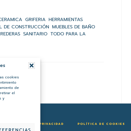
CERAMICA
GRIFERIA
HERRAMIENTAS
L DE CONSTRUCCIÓN
MUEBLES DE BAÑO
RREDERAS
SANITARIO
TODO PARA LA
ies
las cookies
entimiento
tamiento de
etirar el
s y
POLÍTICA DE PRIVACIDAD
POLÍTICA DE COOKIES
EFERENCIAS