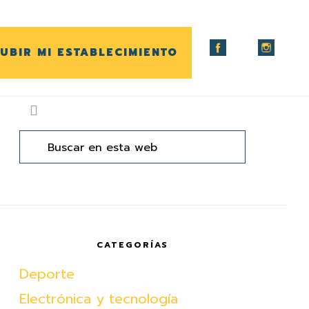
UBIR MI ESTABLECIMIENTO
arra
ateral
Buscar
en
rincipal
esta
web
CATEGORÍAS
Deporte
Electrónica y tecnología