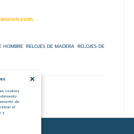
denson.com
DE HOMBRE
RELOJES DE MADERA
RELOJES DE
ies
las cookies
entimiento
tamiento de
etirar el
s y