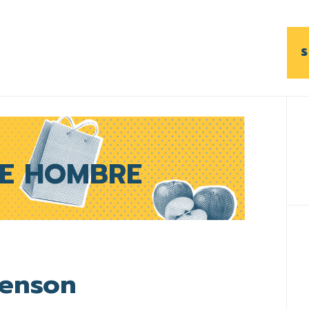
S
B
l
p
DE HOMBRE
enson