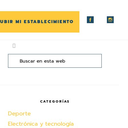
UBIR MI ESTABLECIMIENTO
arra
ateral
Buscar
en
rincipal
esta
web
CATEGORÍAS
Deporte
Electrónica y tecnología