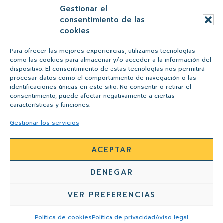
Gestionar el
Moda
consentimiento de las
cookies
Ocio
Otras
Para ofrecer las mejores experiencias, utilizamos tecnologías
como las cookies para almacenar y/o acceder a la información del
Peques
dispositivo. El consentimiento de estas tecnologías nos permitirá
procesar datos como el comportamiento de navegación o las
Regalos
identificaciones únicas en este sitio. No consentir o retirar el
consentimiento, puede afectar negativamente a ciertas
Salud y belleza
características y funciones.
Tiendas
Gestionar los servicios
ACEPTAR
AVISO LEGAL
POLÍTICA DE PRIVACIDAD
DENEGAR
POLÍTICA DE COOKIES
CONTACTO
VER PREFERENCIAS
Proyecto altruista de
BALBOA MEDIA
agencia
de marketing online en Zaragoza
Política de cookies
Política de privacidad
Aviso legal