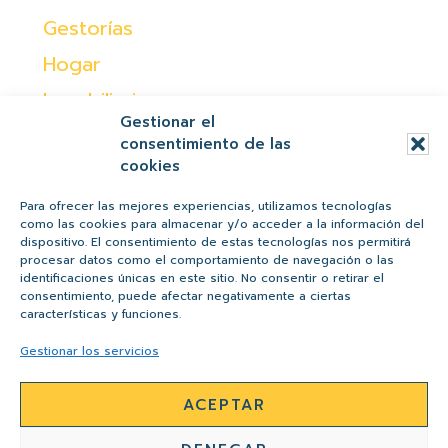
Gestorías
Hogar
Inmobiliaria
Gestionar el
Moda
consentimiento de las
cookies
Ocio
Otras
Para ofrecer las mejores experiencias, utilizamos tecnologías
como las cookies para almacenar y/o acceder a la información del
Peques
dispositivo. El consentimiento de estas tecnologías nos permitirá
procesar datos como el comportamiento de navegación o las
Regalos
identificaciones únicas en este sitio. No consentir o retirar el
consentimiento, puede afectar negativamente a ciertas
Salud y belleza
características y funciones.
Tiendas
Gestionar los servicios
ACEPTAR
AVISO LEGAL
POLÍTICA DE PRIVACIDAD