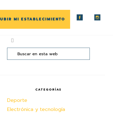
UBIR MI ESTABLECIMIENTO
arra
ateral
Buscar
en
rincipal
esta
web
CATEGORÍAS
Deporte
Electrónica y tecnología