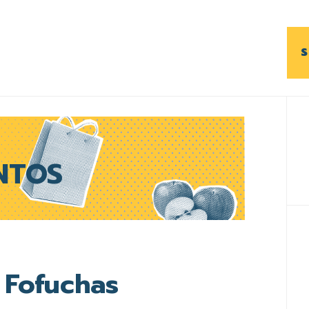
S
B
l
p
NTOS
Fofuchas