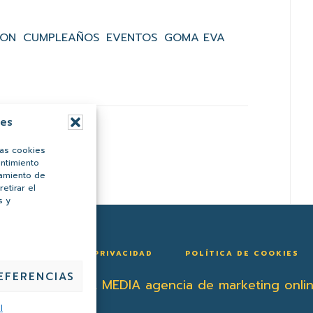
ION
CUMPLEAÑOS
EVENTOS
GOMA EVA
ies
las cookies
entimiento
tamiento de
etirar el
s y
POLÍTICA DE PRIVACIDAD
POLÍTICA DE COOKIES
EFERENCIAS
uista de
BALBOA MEDIA
agencia de marketing onli
l