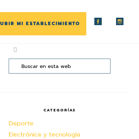
UBIR MI ESTABLECIMIENTO
arra
ateral
Buscar
en
rincipal
esta
web
CATEGORÍAS
Deporte
Electrónica y tecnología