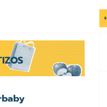
S
B
l
p
IZOS
rbaby