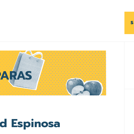
S
B
l
p
ARAS
ad Espinosa