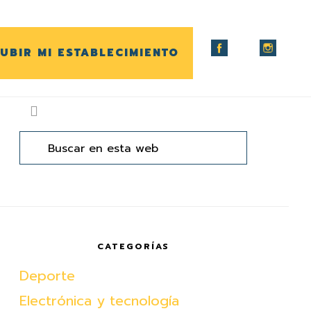
UBIR MI ESTABLECIMIENTO
arra
ateral
Buscar
en
rincipal
esta
web
CATEGORÍAS
Deporte
Electrónica y tecnología