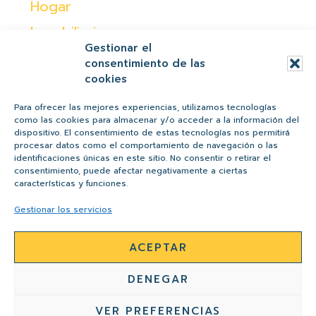
Hogar
Inmobiliaria
Gestionar el
Moda
consentimiento de las
cookies
Ocio
Otras
Para ofrecer las mejores experiencias, utilizamos tecnologías
como las cookies para almacenar y/o acceder a la información del
Peques
dispositivo. El consentimiento de estas tecnologías nos permitirá
procesar datos como el comportamiento de navegación o las
Regalos
identificaciones únicas en este sitio. No consentir o retirar el
consentimiento, puede afectar negativamente a ciertas
Salud y belleza
características y funciones.
Tiendas
Gestionar los servicios
ACEPTAR
AVISO LEGAL
POLÍTICA DE PRIVACIDAD
DENEGAR
POLÍTICA DE COOKIES
CONTACTO
VER PREFERENCIAS
Proyecto altruista de
BALBOA MEDIA
agencia